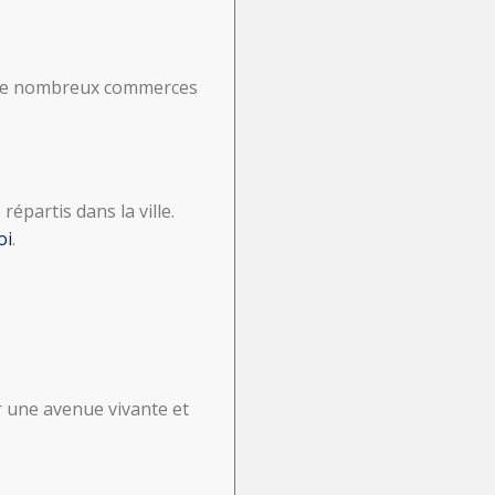
t de nombreux commerces
partis dans la ville.
oi
.
ur une avenue vivante et