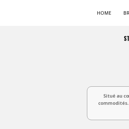
HOME
BR
ST
Situé au c
commodités. P